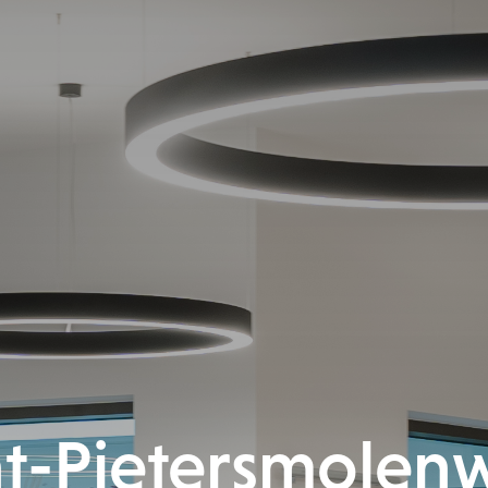
nt-Pietersmolenw