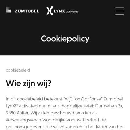
Cookiepolicy
cookiebeleid
Wie zijn wij?
In dit cookiebeleid betekent "wij", "ons" of "onze" Zumtobel
LynX® activated met maatschappelijke zetel: Durmelaan 7a,
9880 Aalter. Wij zullen beschouwd worden als
verwerkingsverantwoordelijke voor wat betreft de
persoonsgegevens die wij verzamelen in het kader van het