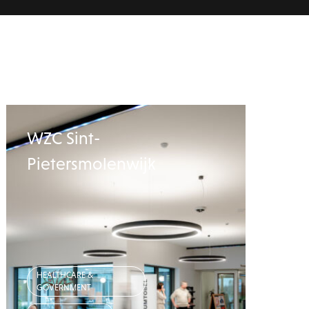
WZC Sint-
Pietersmolenwijk
HEALTHCARE &
GOVERNMENT