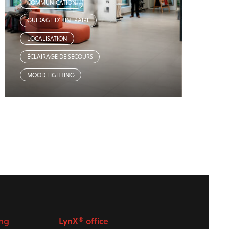
COMMUNICATION
GUIDAGE D’ITINÉRAIRE
LOCALISATION
ÉCLAIRAGE DE SECOURS
MOOD LIGHTING
ing
LynX® office