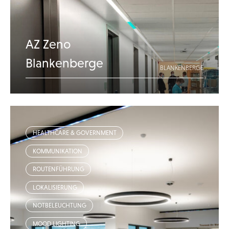
AZ Zeno
Blankenberge
BLANKENBERGE
HEALTHCARE & GOVERNMENT
KOMMUNIKATION
ROUTENFÜHRUNG
LOKALISIERUNG
NOTBELEUCHTUNG
MOOD LIGHTING