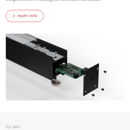
mehr info
für wen