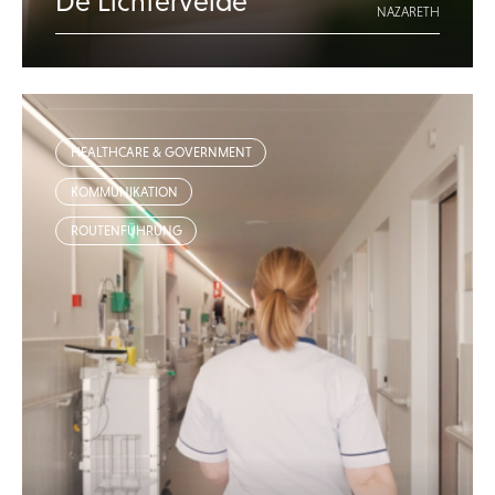
De Lichtervelde
NAZARETH
HEALTHCARE & GOVERNMENT
KOMMUNIKATION
ROUTENFÜHRUNG