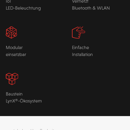
IoT
Vernetzt
LED-Beleuchtung
Bluetooth & WLAN
Modular
Einfache
einsetzbar
Installation
Baustein
LynX®-Ökosystem